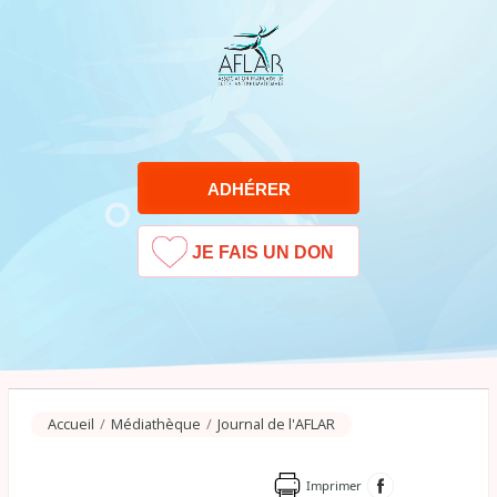
ADHÉRER
JE FAIS UN DON
Sélectionner une page
Accueil
/
Médiathèque
/
Journal de l'AFLAR
Imprimer