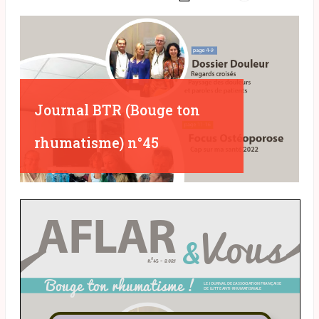
Journal BTR (Bouge ton
rhumatisme) n°45