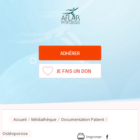
ADHÉRER
JE FAIS UN DON
Sélectionner une page
Accueil
/
Médiathèque
/
Documentation Patient
/
Ostéoporose
Imprimer