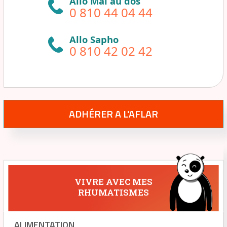
Allo Mal au dos
0 810 44 04 44
Allo Sapho
0 810 42 02 42
ADHÉRER A L'AFLAR
VIVRE AVEC MES
RHUMATISMES
ALIMENTATION